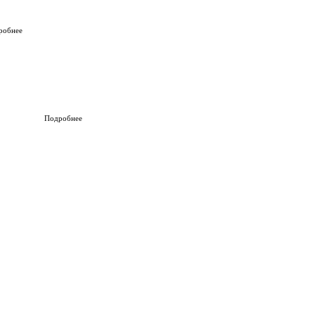
робнее
Подробнее
 отчет поиска (контакты и фото)