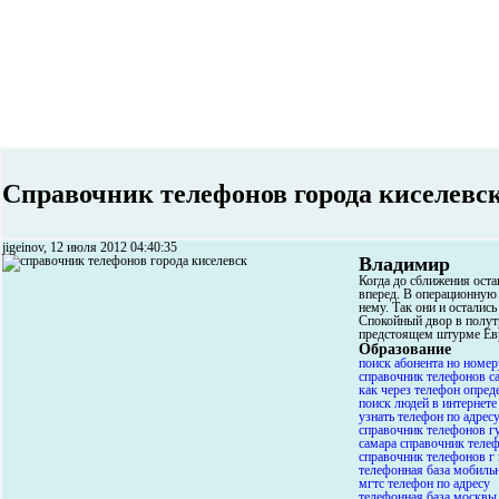
Справочник телефонов города киселевс
jigeinov, 12 июля 2012 04:40:35
Владимир
Когда до сближения оста
вперед. В операционную 
нему. Так они и остались
Спокойный двор в полутр
предстоящем штурме Евр
Образование
поиск абонента но номе
справочник телефонов с
как через телефон опред
поиск людей в интернете
узнать телефон по адре
справочник телефонов г
самара справочник теле
справочник телефонов г
телефонная база мобиль
мгтс телефон по адресу
телефонная база москвы 