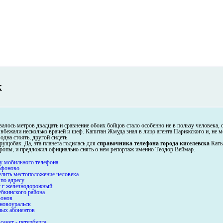
к
валось метров двадцать и сравнение обоих бойцов стало особенно не в пользу человека,
вбежали несколько врачей и шеф. Капитан Жмуда знал в лицо агента Парижского и, не 
 одна стоять, другой сидеть.
ущобах. Да, эта планета годилась для
справочника телефона города киселевска
Каты
опы, и предложил официально снять о нем репортаж именно Теодор Веймар.
ру мобильного телефона
афоново
елить местоположение человека
 по адресу
су г железнодорожный
убкинского района
фонов
 новоуральск
ных абонентов
санкт - петербурга