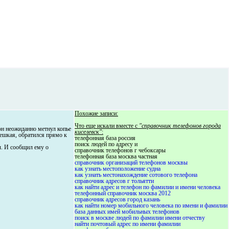
Похожие записи:
Что еще искали вместе с
"справочник телефонов города
 он неожиданно метнул копье
киселевск"
:
мешкая, обратился прямо к
телефонная база россия
поиск людей по адресу и
. И сообщил ему о
справочник телефонов г чебоксары
телефонная база москва частная
справочник организаций телефонов москвы
как узнать местоположение судна
как узнать местонахождение сотового телефона
справочник адресов г тольятти
как найти адрес и телефон по фамилии и имени человека
телефонный справочник москва 2012
справочник адресов город казань
как найти номер мобильного человека по имени и фамилии
база данных имей мобильных телефонов
поиск в москве людей по фамилии имени отчеству
найти почтовый адрес по имени фамилии