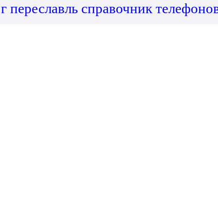
г переславль справочник телефоно